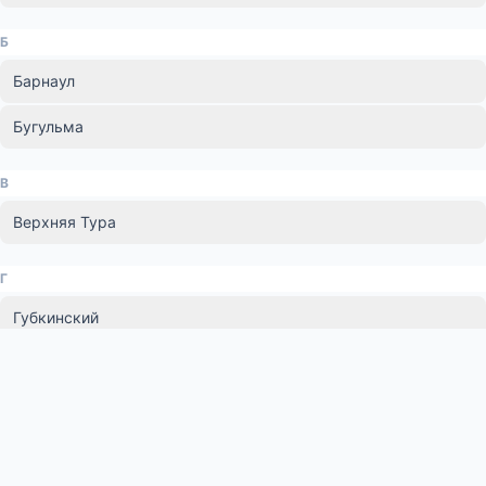
Б
Барнаул
Бугульма
В
Верхняя Тура
Г
Губкинский
Е
Екатеринбург
З